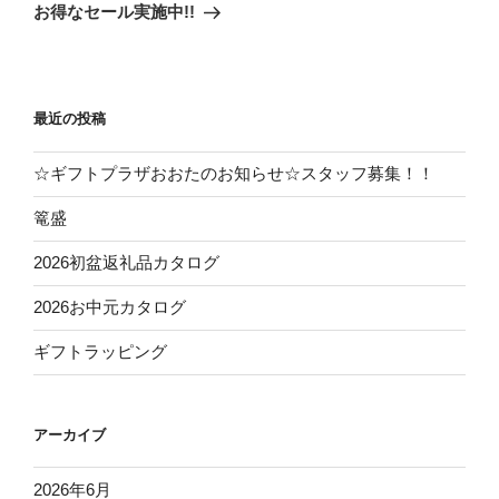
ゲ
の
お得なセール実施中!!
投
ー
稿
シ
ョ
最近の投稿
ン
☆ギフトプラザおおたのお知らせ☆スタッフ募集！！
篭盛
2026初盆返礼品カタログ
2026お中元カタログ
ギフトラッピング
アーカイブ
2026年6月