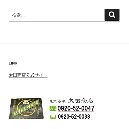
検
検
索
索:
LINK
太田商店公式サイト