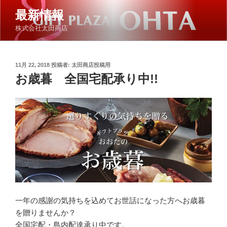
コ
最新情報
ン
株式会社太田商店
テ
ン
ツ
投
11月 22, 2018
投稿者:
太田商店投稿用
へ
稿
お歳暮 全国宅配承り中!!
ス
日:
キ
ッ
プ
一年の感謝の気持ちを込めてお世話になった方へお歳暮
を贈りませんか？
全国宅配・島内配達承り中です。