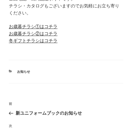
チラシ・カタログもございますのでお気軽にお立ち寄り
ください。
お歳暮チラシ①はコチラ
お歳暮チラシ②はコチラ
冬ギフトチラシはコチラ
カ
お知らせ
テ
ゴ
リ
ー
投
前
前
稿
の
新ユニフォームブックのお知らせ
ナ
投
ビ
稿
次
次